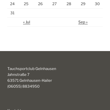
24
25
26
27
28
29
30
31
« Jul
Sep »
Tauchsportclub Gelnhausen
Jahnstraße 7
63571 Gelnhausen-Hailer
(06055) 8834950