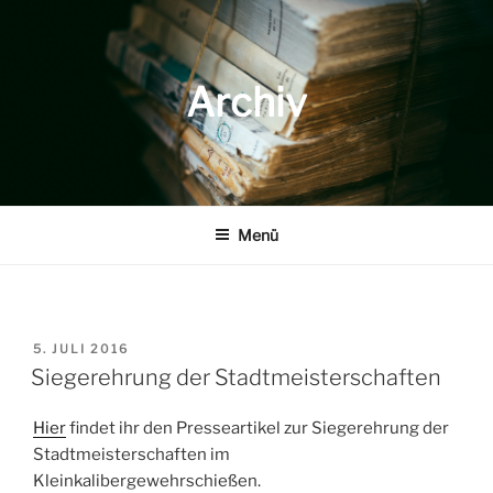
Zum
Inhalt
springen
Archiv
Menü
VERÖFFENTLICHT
5. JULI 2016
AM
Siegerehrung der Stadtmeisterschaften
Hier
findet ihr den Presseartikel zur Siegerehrung der
Stadtmeisterschaften im
Kleinkalibergewehrschießen.