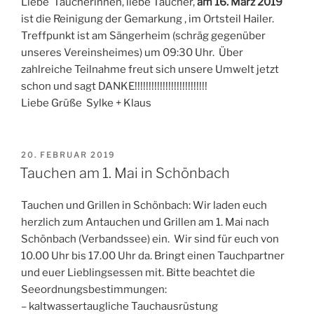
Liebe Taucherinnen, liebe Taucher,
am 16. März 2019
ist die Reinigung der Gemarkung , im Ortsteil Hailer.
Treffpunkt ist am Sängerheim (schräg gegenüber
unseres Vereinsheimes) um 09:30 Uhr. Über
zahlreiche Teilnahme freut sich unsere Umwelt jetzt
schon und sagt DANKE!!!!!!!!!!!!!!!!!!!!!!!!!!
Liebe Grüße Sylke + Klaus
VERÖFFENTLICHT
20. FEBRUAR 2019
AM
Tauchen am 1. Mai in Schönbach
Tauchen und Grillen in Schönbach: Wir laden euch
herzlich zum Antauchen und Grillen am 1. Mai nach
Schönbach (Verbandssee) ein. Wir sind für euch von
10.00 Uhr bis 17.00 Uhr da. Bringt einen Tauchpartner
und euer Lieblingsessen mit. Bitte beachtet die
Seeordnungsbestimmungen:
– kaltwassertaugliche Tauchausrüstung