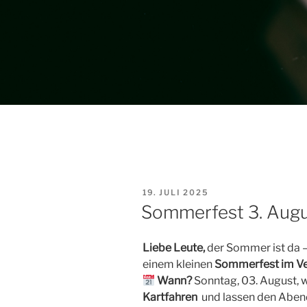
VERÖFFENTLICHT
19. JULI 2025
AM
Sommerfest 3. Aug
Liebe Leute,
der Sommer ist da –
einem kleinen
Sommerfest im Ve
Wann?
Sonntag, 03. August, w
Kartfahren
und lassen den Aben