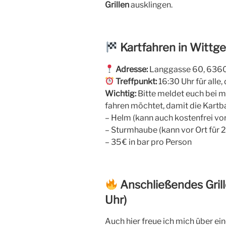
Grillen
ausklingen.
Kartfahren in Wittg
Adresse:
Langgasse 60, 636
Treffpunkt:
16:30 Uhr für alle
Wichtig:
Bitte meldet euch bei mi
fahren möchtet, damit die Kartb
– Helm (kann auch kostenfrei vo
– Sturmhaube (kann vor Ort für 
– 35 € in bar pro Person
Anschließendes Grill
Uhr)
Auch hier freue ich mich über e