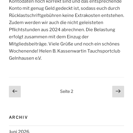
Kontodaten noch korrekt sind und das entsprechende
Konto mit genug Geld gedeckt ist, sodass euch durch
Rücklastschriftgebühren keine Extrakosten entstehen.
Zudem werden wir auch die nicht geleisteten
Pflichtstunden aus 2024 abrechnen. Die Belastung
erfolgt zusammen mit dem Einzug der
Mitgliedsbeiträge. Viele Grüße und noch ein schönes
Wochenende! Helen B. Kassenwartin Tauchsportclub
Gelnhausen e.V.
Beitrags-
Vorherige
Näch
Seite
2
Seite
Seite
Navigation
ARCHIV
Juni 2026