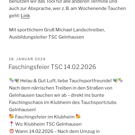
benutzen wir das Tool für alle anderen Termine und
auch zur Absprache, wer z. B. am Wochenende Tauchen
geht:
Link
Mit sportlichem Gruß Michael Landschreiber,
Ausbildungsleiter TSC Gelnhausen
VERÖFFENTLICHT
18. JANUAR 2026
AM
Faschingsfeier TSC 14.02.2026
Helau & Gut Luft, liebe Tauchsportfreunde!
Nach dem närrischen Treiben in den Straßen von
Gelnhausen tauchen wir ab – direkt ins bunte
Faschingschaos im Klubheim des Tauchsportclubs
Gelnhausen!
Faschingsfeier im Klubheim
Wo: Klubheim TSC Gelnhausen
Wann: 14.02.2026 – Nach dem Umzug in