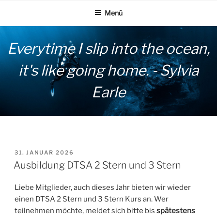
Zum
Menü
Inhalt
springen
Everytime I slip into the ocean,
it's like going home. - Sylvia
Earle
VERÖFFENTLICHT
31. JANUAR 2026
AM
Ausbildung DTSA 2 Stern und 3 Stern
Liebe Mitglieder, auch dieses Jahr bieten wir wieder
einen DTSA 2 Stern und 3 Stern Kurs an. Wer
teilnehmen möchte, meldet sich bitte bis
spätestens