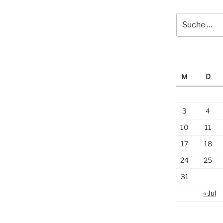
Suche
nach:
M
D
3
4
10
11
17
18
24
25
31
« Jul