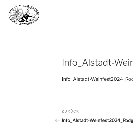
Zum
Inhalt
springen
Info_Alstadt-We
Info_Alstadt-Weinfest2024_Ro
Beitrags-
ZURÜCK
Vorheriger
Navigation
Beitrag
Info_Alstadt-Weinfest2024_Rod