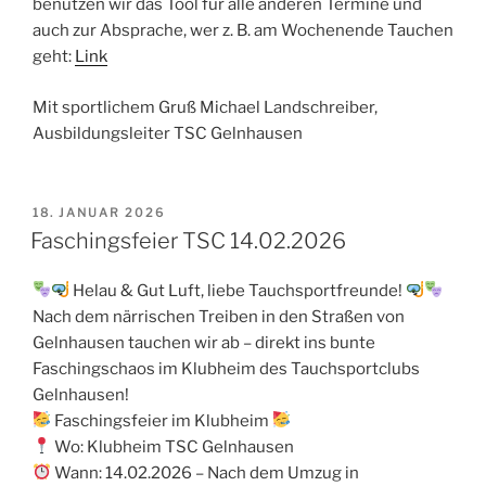
benutzen wir das Tool für alle anderen Termine und
auch zur Absprache, wer z. B. am Wochenende Tauchen
geht:
Link
Mit sportlichem Gruß Michael Landschreiber,
Ausbildungsleiter TSC Gelnhausen
VERÖFFENTLICHT
18. JANUAR 2026
AM
Faschingsfeier TSC 14.02.2026
Helau & Gut Luft, liebe Tauchsportfreunde!
Nach dem närrischen Treiben in den Straßen von
Gelnhausen tauchen wir ab – direkt ins bunte
Faschingschaos im Klubheim des Tauchsportclubs
Gelnhausen!
Faschingsfeier im Klubheim
Wo: Klubheim TSC Gelnhausen
Wann: 14.02.2026 – Nach dem Umzug in