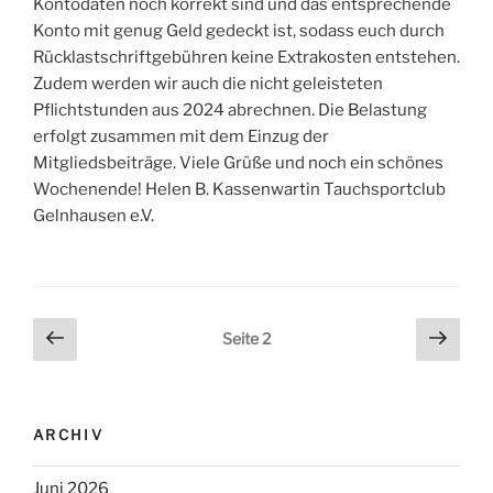
Kontodaten noch korrekt sind und das entsprechende
Konto mit genug Geld gedeckt ist, sodass euch durch
Rücklastschriftgebühren keine Extrakosten entstehen.
Zudem werden wir auch die nicht geleisteten
Pflichtstunden aus 2024 abrechnen. Die Belastung
erfolgt zusammen mit dem Einzug der
Mitgliedsbeiträge. Viele Grüße und noch ein schönes
Wochenende! Helen B. Kassenwartin Tauchsportclub
Gelnhausen e.V.
Beitrags-
Vorherige
Näch
Seite
2
Seite
Seite
Navigation
ARCHIV
Juni 2026