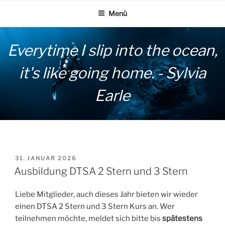
Zum
Menü
Inhalt
springen
Everytime I slip into the ocean,
it's like going home. - Sylvia
Earle
VERÖFFENTLICHT
31. JANUAR 2026
AM
Ausbildung DTSA 2 Stern und 3 Stern
Liebe Mitglieder, auch dieses Jahr bieten wir wieder
einen DTSA 2 Stern und 3 Stern Kurs an. Wer
teilnehmen möchte, meldet sich bitte bis
spätestens