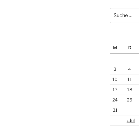
Suche
nach:
M
D
3
4
10
11
17
18
24
25
31
« Jul