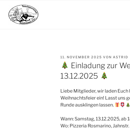
Zum
Inhalt
springen
VERÖFFENTLICHT
11. NOVEMBER 2025
VON
ASTRID
AM
Einladung zur We
13.12.2025
Liebe Mitglieder, wir laden Euch 
Weihnachtsfeier ein! Lasst uns 
Runde ausklingen lassen.
Wann: Samstag, 13.12.2025, ab 
Wo: Pizzeria Rosmarino, Jahnstr