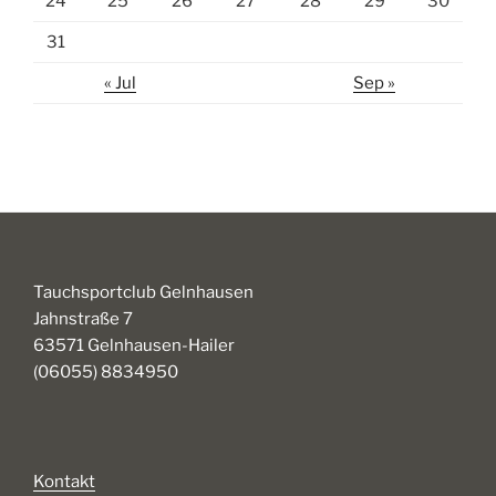
24
25
26
27
28
29
30
31
« Jul
Sep »
Tauchsportclub Gelnhausen
Jahnstraße 7
63571 Gelnhausen-Hailer
(06055) 8834950
Kontakt