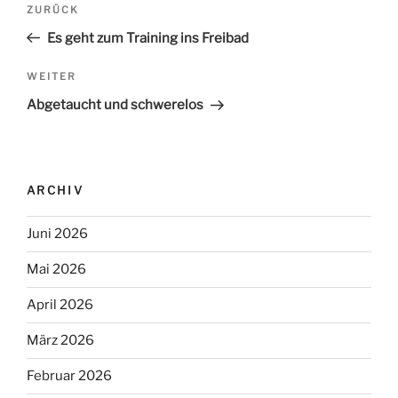
Beitrags-
ZURÜCK
Vorheriger
Navigation
Beitrag
Es geht zum Training ins Freibad
WEITER
Nächster
Beitrag
Abgetaucht und schwerelos
ARCHIV
Juni 2026
Mai 2026
April 2026
März 2026
Februar 2026