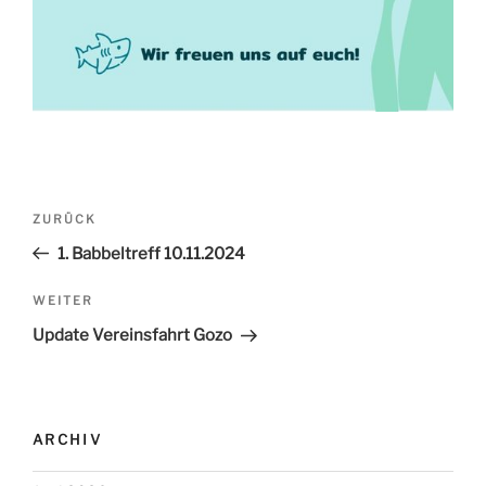
Beitrags-
ZURÜCK
Vorheriger
Navigation
Beitrag
1. Babbeltreff 10.11.2024
WEITER
Nächster
Beitrag
Update Vereinsfahrt Gozo
ARCHIV