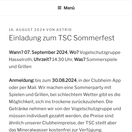
Zum
Menü
Inhalt
springen
VERÖFFENTLICHT
16. AUGUST 2024
VON
ASTRID
AM
Einladung zum TSC Sommerfest
Wann?
07. September 2024
,
Wo?
Vogelschutzgruppe
Hasselroth,
Uhrzeit?
14:30 Uhr,
Was?
Sommerspiele
und Grillen
Anmeldung:
bis zum
30.08.2024
, in der Clubheim App
oder per Mail. Wir machen eine Sommerparty mit
Spielen und Grillen, bei schlechtem Wetter gibt es die
Möglichkeit, sich ins trockene zurückzuziehen. Die
Getränke nehmen wir von der Vogelschutzgruppe und
müssen individuell gezahlt werden, die Preise sind
ähnlich unserer Clubheimpreise, der TSC stellt aber
das Mineralwasser kostenfrei zur Verfügung.