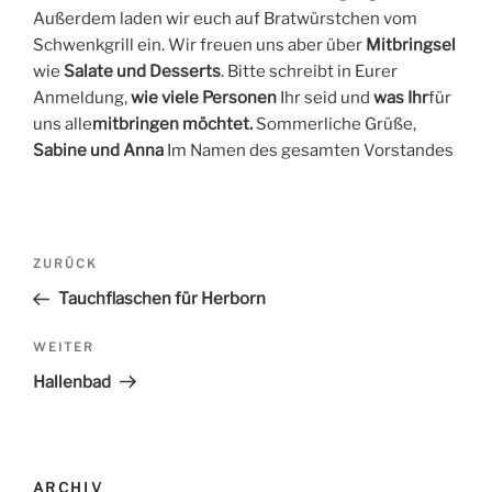
Außerdem laden wir euch auf Bratwürstchen vom
Schwenkgrill ein. Wir freuen uns aber über
Mitbringsel
wie
Salate und Desserts
. Bitte schreibt in Eurer
Anmeldung,
wie viele Personen
Ihr seid und
was Ihr
für
uns alle
mitbringen möchtet.
Sommerliche Grüße,
Sabine und Anna
Im Namen des gesamten Vorstandes
Beitrags-
ZURÜCK
Vorheriger
Navigation
Beitrag
Tauchflaschen für Herborn
WEITER
Nächster
Beitrag
Hallenbad
ARCHIV