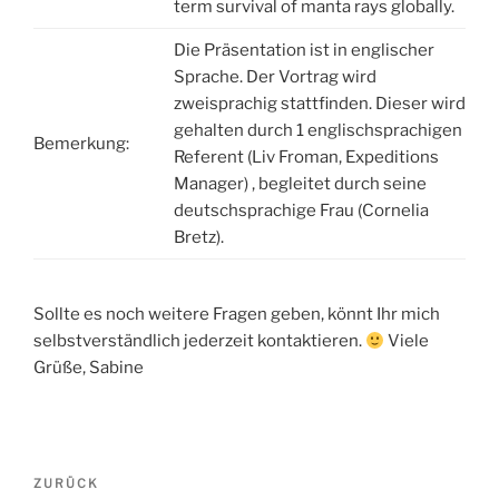
term survival of manta rays globally.
Die Präsentation ist in englischer
Sprache. Der Vortrag wird
zweisprachig stattfinden. Dieser wird
gehalten durch 1 englischsprachigen
Bemerkung:
Referent (Liv Froman, Expeditions
Manager) , begleitet durch seine
deutschsprachige Frau (Cornelia
Bretz).
Sollte es noch weitere Fragen geben, könnt Ihr mich
selbstverständlich jederzeit kontaktieren.
Viele
Grüße, Sabine
Beitrags-
ZURÜCK
Vorheriger