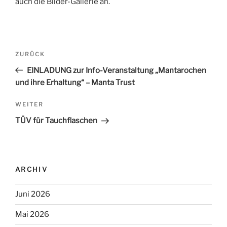
auch die Bilder-Gallerie an.
Beitrags-
ZURÜCK
Vorheriger
Navigation
Beitrag
EINLADUNG zur Info-Veranstaltung „Mantarochen
und ihre Erhaltung“ – Manta Trust
WEITER
Nächster
Beitrag
TÜV für Tauchflaschen
ARCHIV
Juni 2026
Mai 2026