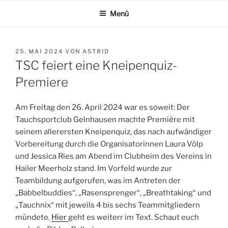
Zum
Menü
Inhalt
springen
VERÖFFENTLICHT
25. MAI 2024
VON
ASTRID
AM
TSC feiert eine Kneipenquiz-
Premiere
Am Freitag den 26. April 2024 war es soweit: Der
Tauchsportclub Gelnhausen machte Première mit
seinem allerersten Kneipenquiz, das nach aufwändiger
Vorbereitung durch die Organisatorinnen Laura Völp
und Jessica Ries am Abend im Clubheim des Vereins in
Hailer Meerholz stand. Im Vorfeld wurde zur
Teambildung aufgerufen, was im Antreten der
„Babbelbuddies“, „Rasensprenger“, „Breathtaking“ und
„Tauchnix“ mit jeweils 4 bis sechs Teammitgliedern
mündete.
Hier
geht es weiterr im Text. Schaut euch