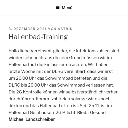
Zum
Menü
Inhalt
springen
VERÖFFENTLICHT
3. DEZEMBER 2021
VON
ASTRID
AM
Hallenbad-Training
Hallo liebe Vereinsmitglieder, die Infektionszahlen sind
wieder sehr hoch, aus diesem Grund müssen wir im
Hallenbad auf die Einlasszeiten achten. Wir haben
letzte Woche mit der DLRG vereinbart, dass wir erst
um 20.00 Uhr das Schwimmbad betreten und die
DLRG bis 20.00 Uhr das Schwimmbad verlassen hat.
Die 2G Kontrolle können wir selbstverständlich vorher
durchführen. Kommt zahlreich solange wir es noch
dürfen und das Hallenbad offen ist. Seit 25.11. ist im
Hallenbad Gelnhausen 2G Pflicht. Bleibt Gesund
Michael Landschreiber