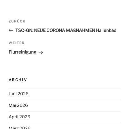
Beitrags-
ZURÜCK
Vorheriger
Navigation
Beitrag
TSC-GN: NEUE CORONA MAßNAHMEN Hallenbad
WEITER
Nächster
Beitrag
Flurreinigung
ARCHIV
Juni 2026
Mai 2026
April 2026
März 2026