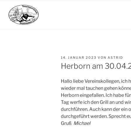
Zum
Inhalt
springen
VERÖFFENTLICHT
14. JANUAR 2023
VON
ASTRID
AM
Herborn am 30.04.
Hallo liebe Vereinskollegen, ich
wieder mal tauchen gehen können
Herborn eingefallen. Ich habe f
Tag werfe ich den Grill an und w
durchführen. Auch kann der ein
durchgeführt werden. Sprecht eu
Gruß
Michael