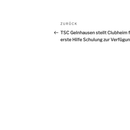
Beitrags-
ZURÜCK
Vorheriger
Navigation
Beitrag
TSC Gelnhausen stellt Clubheim f
erste Hilfe Schulung zur Verfügu