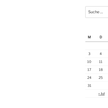
Suche
nach:
M
D
3
4
10
11
17
18
24
25
31
« Jul