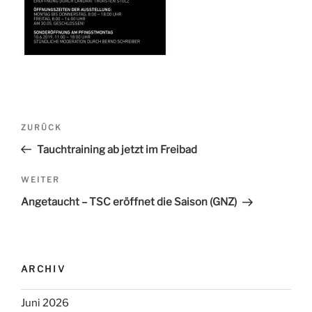
Beitrags-
ZURÜCK
Vorheriger
Navigation
Beitrag
Tauchtraining ab jetzt im Freibad
WEITER
Nächster
Beitrag
Angetaucht – TSC eröffnet die Saison (GNZ)
ARCHIV
Juni 2026