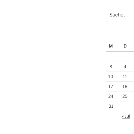
Suche
nach:
M
D
3
4
10
11
17
18
24
25
31
« Jul