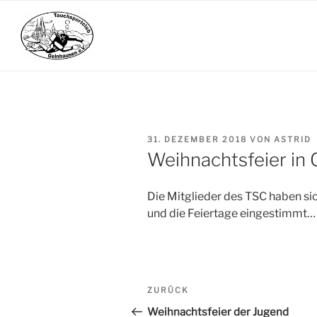
Zum
Inhalt
springen
VERÖFFENTLICHT
31. DEZEMBER 2018
VON
ASTRID
AM
Weihnachtsfeier in
Die Mitglieder des TSC haben si
und die Feiertage eingestimmt…
Beitrags-
ZURÜCK
Vorheriger
Navigation
Beitrag
Weihnachtsfeier der Jugend