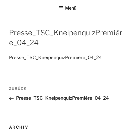
Zum
Menü
Inhalt
springen
Presse_TSC_KneipenquizPremièr
e_04_24
Presse_TSC_KneipenquizPremière_04_24
Beitrags-
ZURÜCK
Vorheriger
Navigation
Beitrag
Presse_TSC_KneipenquizPremière_04_24
ARCHIV