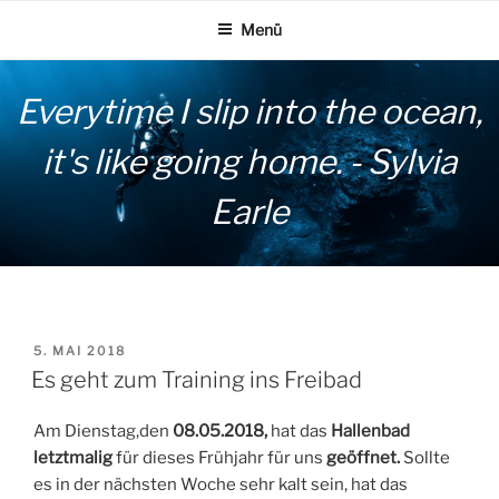
Zum
Menü
Inhalt
springen
Everytime I slip into the ocean,
it's like going home. - Sylvia
Earle
VERÖFFENTLICHT
5. MAI 2018
AM
Es geht zum Training ins Freibad
Am Dienstag,den
08.05.2018,
hat das
Hallenbad
letztmalig
für dieses Frühjahr für uns
geöffnet.
Sollte
es in der nächsten Woche sehr kalt sein, hat das