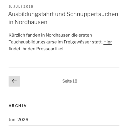
VERÖFFENTLICHT
5. JULI 2015
AM
Ausbildungsfahrt und Schnuppertauchen
in Nordhausen
Kürzlich fanden in Nordhausen die ersten
Tauchausbildungskurse im Freigewässer statt.
Hier
findet Ihr den Presseartikel.
Beitrags-
Vorherige
Seite
18
Seite
Navigation
ARCHIV
Juni 2026