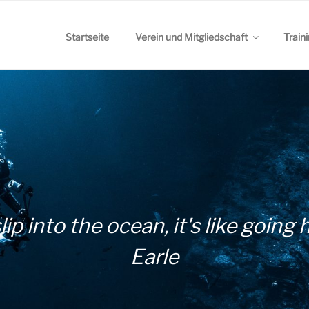
Startseite
Verein und Mitgliedschaft
Train
lip into the ocean, it's like going 
Earle