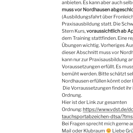
anbieten. Es kann aber auch sel
muss vor Nordhausen abgeschlo
(Ausbildungsfahrt über Fronleich
Praxisausbildung statt. Die S
Stern Kurs,
voraussichtlich ab Ap
dem Training stattfinden. Eine 
Übungen wichtig. Vorheriges Aus
dieser Abschnitt muss vor Nord
kann nur zur Praxisausbildung a
Voraussetzungen erfüllt. Es muss
bemüht werden. Bitte schätzt sel
Nordhausen erfüllen könnt oder 
Die Vorraussetzungen findet ih
Ordnung.
Hier ist der Link zur gesamten
Ordnung:
https://www.vdst.de/
tauchsportabzeichen-dtsa/?t
Bei Fragen sprecht mich gerne a
Mail oder Klubraum
Liebe Grü