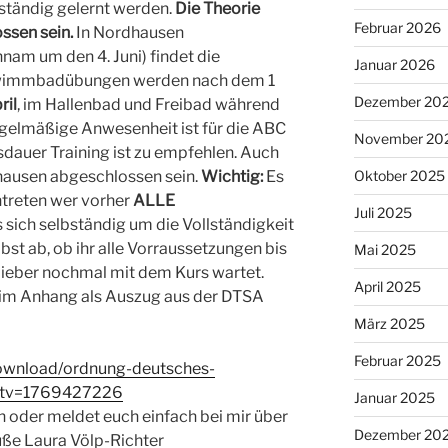
bständig gelernt werden.
Die Theorie
Februar 2026
ssen sein.
In Nordhausen
nam um den 4. Juni) findet die
Januar 2026
chwimmbadübungen werden nach dem 1
Dezember 20
ril
, im Hallenbad und Freibad während
regelmäßige Anwesenheit ist für die ABC
November 20
dauer Training ist zu empfehlen. Auch
Oktober 2025
hausen abgeschlossen sein.
Wichtig:
Es
ntreten wer vorher
ALLE
Juli 2025
 sich selbständig um die Vollständigkeit
bst ab, ob ihr alle Vorraussetzungen bis
Mai 2025
lieber nochmal mit dem Kurs wartet.
April 2025
r im Anhang als Auszug aus der DTSA
März 2025
Februar 2025
download/ordnung-deutsches-
mstv=1769427226
Januar 2025
n oder meldet euch einfach bei mir über
Dezember 20
ße Laura Völp-Richter