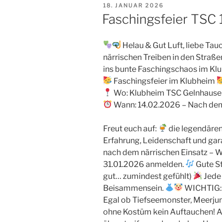
VERÖFFENTLICHT
18. JANUAR 2026
AM
Faschingsfeier TSC
Helau & Gut Luft, liebe Ta
närrischen Treiben in den Straße
ins bunte Faschingschaos im Kl
Faschingsfeier im Klubheim
Wo: Klubheim TSC Gelnhause
Wann: 14.02.2026 – Nach de
Freut euch auf:
die legendären
Erfahrung, Leidenschaft und gar
nach dem närrischen Einsatz – W
31.01.2026 anmelden.
Gute S
gut… zumindest gefühlt)
Jede
Beisammensein.
WICHTIG: 
Egal ob Tiefseemonster, Meerjung
ohne Kostüm kein Auftauchen! A