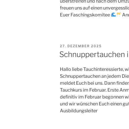
überstreifen und nach dem Umzu
freuen uns auf einen unvergessli
Euer Faschingskomitee
Ann
VERÖFFENTLICHT
27. DEZEMBER 2025
AM
Schnuppertauchen 
Hallo liebe Tauchinteressierte, w
Schnuppertauchen an jedem Diens
meldet Euch bei uns. Dann finden
Tauchkurs im Februar. Erste Anm
definitiv im Februar begonnen wir
und wir wünschen Euch einen gut
Ausbildungsleiter