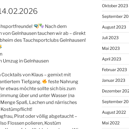
Oktober 2023
 14.02.2026
September 2
uchsportfreunde!
Nach dem
August 2023
n von Gelnhausen tauchen wir ab – direkt
Juli 2023
ubheim des Tauchsportclubs Gelnhausen!
Mai 2023
n
April 2023
m Umzug in Gelnhausen
Februar 2023
 Cocktails von Klaus – gemixt mit
Januar 2023
antiertem Tiefgang.
feste Nahrung
er etwas möchte sollte sich bis zum
Dezember 20
timmung über und unter Wasser (na
September 20
 Menge Spaß, Lachen und närrisches
Kostümpflicht!
August 2022
frau, Pirat oder völlig abgetaucht –
lso Flossen polieren, Kostüm
Mai 2022