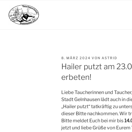
Zum
Inhalt
springen
VERÖFFENTLICHT
8. MÄRZ 2024
VON
ASTRID
AM
Hailer putzt am 23
erbeten!
Liebe Taucherinnen und Taucher,
Stadt Gelnhausen lädt auch in di
„Hailer putzt“ tatkräftig zu unte
dieser Bitte nachkommen. Wir t
Bitte meldet Euch bei mir bis
14.
jetzt und liebe Grüße von Eure