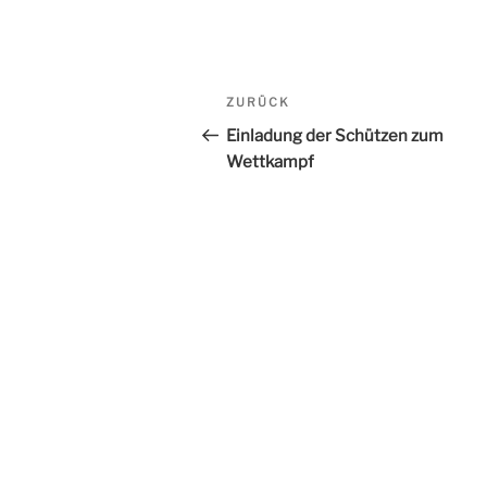
Beitrags-
ZURÜCK
Vorheriger
Navigation
Beitrag
Einladung der Schützen zum
Wettkampf