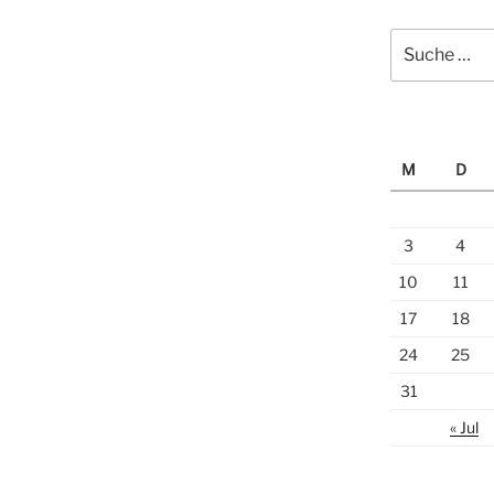
Suche
nach:
M
D
3
4
10
11
17
18
24
25
31
« Jul