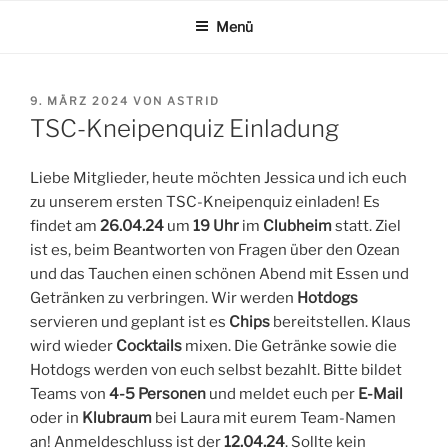
Zum
Menü
Inhalt
springen
VERÖFFENTLICHT
9. MÄRZ 2024
VON
ASTRID
AM
TSC-Kneipenquiz Einladung
Liebe Mitglieder, heute möchten Jessica und ich euch
zu unserem ersten TSC-Kneipenquiz einladen! Es
findet am
26.04.24
um
19 Uhr
im
Clubheim
statt. Ziel
ist es, beim Beantworten von Fragen über den Ozean
und das Tauchen einen schönen Abend mit Essen und
Getränken zu verbringen. Wir werden
Hotdogs
servieren und geplant ist es
Chips
bereitstellen. Klaus
wird wieder
Cocktails
mixen. Die Getränke sowie die
Hotdogs werden von euch selbst bezahlt. Bitte bildet
Teams von
4-5 Personen
und meldet euch per
E-Mail
oder in
Klubraum
bei Laura mit eurem Team-Namen
an! Anmeldeschluss ist der
12.04.24
. Sollte kein