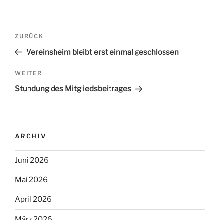
Beitrags-
ZURÜCK
Vorheriger
Navigation
Beitrag
Vereinsheim bleibt erst einmal geschlossen
WEITER
Nächster
Beitrag
Stundung des Mitgliedsbeitrages
ARCHIV
Juni 2026
Mai 2026
April 2026
März 2026